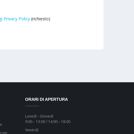
i Privacy Policy
(richiesto)
ORARI DI APERTURA
Lunedì – Giovedì
9:00 – 13:00 / 14:00 – 18:00
om
Venerdì
.com