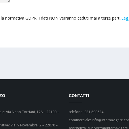
 la normativa GDPR. I dati NON verranno ceduti mai a terze parti.
Legg
ZZO
CONTATTI
le: Via Napo Torriani, 17A – 22100 –
telefono: 031 890624
commerciale: info@internavigare.c
ative: Via IV Novembre, 2 – 22070 –
assistenza: supporto@internavigare