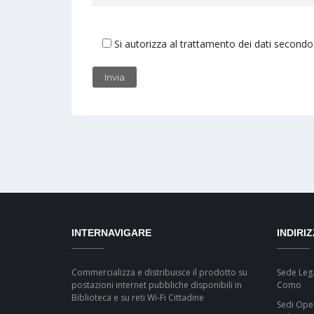
Si autorizza al trattamento dei dati secondo
INTERNAVIGARE
INDIRI
Commercializza e distribuisce il prodotto su
Sede Lega
postazioni internet pubbliche disponibili in
Como
Biblioteca e su reti Wi-Fi Cittadine
Sedi Oper